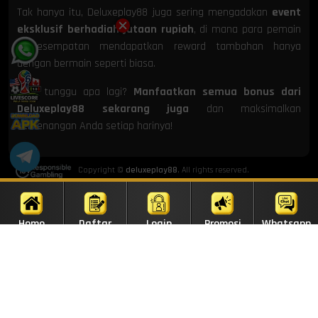
Tak hanya itu, Deluxeplay88 juga sering mengadakan
event
eksklusif berhadiah jutaan rupiah
, di mana para pemain
berkesempatan mendapatkan reward tambahan hanya
dengan bermain seperti biasa.
Jadi, tunggu apa lagi?
Manfaatkan semua bonus dari
Deluxeplay88 sekarang juga
dan maksimalkan
kemenangan Anda setiap harinya!
Copyright ©
deluxeplay88
, All rights reserved.
Home
Daftar
Login
Promosi
Whatsapp