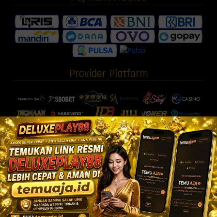
Provider Platform