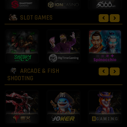
SLOT GAMES
ARCADE & FISH
SHOOTING