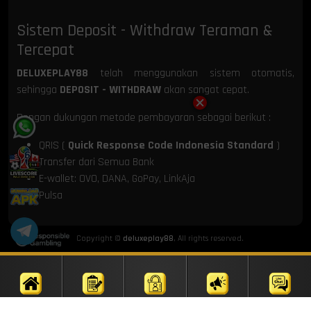
Sistem Deposit - Withdraw Teraman &
Tercepat
DELUXEPLAY88
telah menggunakan sistem otomatis,
sehingga
DEPOSIT - WITHDRAW
akan sangat cepat.
Dengan dukungan metode pembayaran sebagai berikut :
QRIS (
Quick Response Code Indonesia Standard
)
Transfer dari Semua Bank
E-wallet: OVO, DANA, GoPay, LinkAja
Pulsa
Copyright ©
deluxeplay88
, All rights reserved.
Home
Daftar
Login
Promosi
Whatsapp