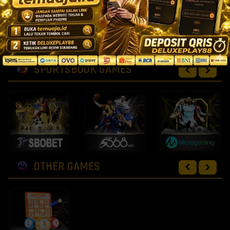
SPORTSBOOK GAMES
OTHER GAMES