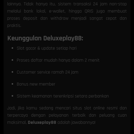
lainnya. Tidak hanya itu, sistem transaksi 24 jam non-stop
melalui bank lokal, e-wallet, hingga QRIS juga membuat
proses deposit dan withdraw menjadi sangat cepat dan
praktis.
Keunggulan Deluxeplay88:
Slot gacor & update setiap hari
Proses daftar mudah hanya dalam 2 menit
Customer service ramah 24 jam
Bonus new member
Sistem keamanan terenkripsi setara perbankan
Jadi, jika kamu sedang mencari situs slot online resmi dan
terpercaya dengan pelayanan terbaik dan peluang cuan
maksimal,
Deluxeplay88
adalah jawabannya!