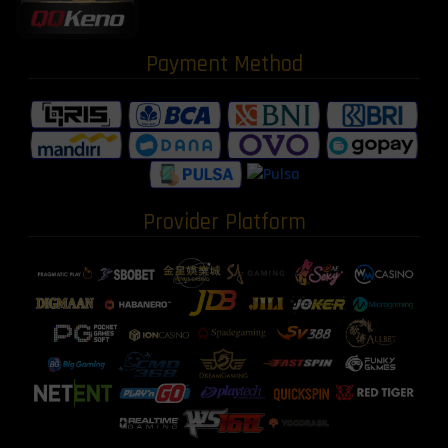
Payment Method
Provider Platform