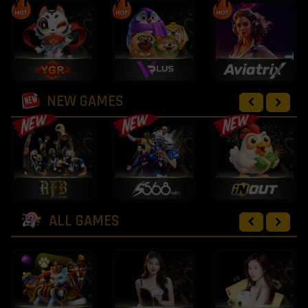
NEW GAMES
ALL GAMES